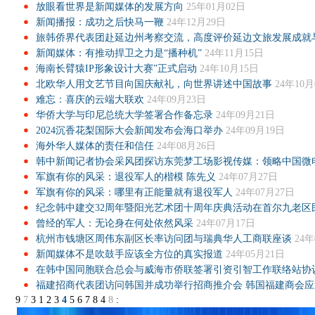
放眼看世界是新闻媒体的发展方向
25年01月02日
新闻播报：成功之后快马一鞭
24年12月29日
旅韩侨界代表团赴延边州考察交流，高度评价延边文旅发展成就
新闻媒体：有推动捍卫之力是“播种机”
24年11月15日
海南长臂猿IP形象设计大赛”正式启动
24年10月15日
北欧华人用文艺节目向国庆献礼，向世界讲述中国故事
24年10月
难忘：喜庆的云端大联欢
24年09月23日
华侨大学与印尼总统大学签署合作备忘录
24年09月21日
2024沉香花梨国际大会新闻发布会海口举办
24年09月19日
海外华人媒体的责任和信任
24年08月26日
韩中新闻记者协会采风团探访东莞梦工场影视传媒：领略中国微
军旗有你的风采：退役军人的楷模 陈先义
24年07月27日
军旗有你的风采：哪里有正能量就有退役军人
24年07月27日
纪念韩中建交32周年暨阳光艺术团十周年庆典活动在首尔九老区
曾经的军人：无论身在何处依然风采
24年07月17日
杭州市钱塘区周伟东副区长率访问团与瑞典华人工商联座谈
24年
新闻媒体不是吹鼓手应该全方位的真实报道
24年05月21日
在韩中国同胞联合总会与威海市侨联签署引资引智工作联络站协
福建招商代表团访问韩国并成功举行招商推介会 韩国福建商会应
9
7
3
1
2
3
4
5
6
7
8
4
8
: