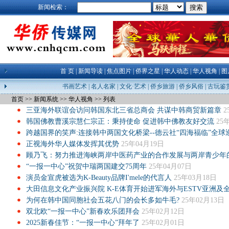
新闻检索：
首 页
|
新闻导读
|
焦点图片
|
侨界之星
|
华人动态
|
华人视角
|
图
书画艺术
|
名人名家
|
文化·艺术
|
侨乡旅游
|
侨乡风俗
|
古玩鉴
首页
>>
新闻系统
>>
华人视角
>>
列表
三亚海外联谊会访问韩国东北三省总商会 共谋中韩商贸新篇章
2
韩国佛教曹溪宗慧仁宗正：秉持使命 促进韩中佛教友好交流
25
跨越国界的笑声:连接韩中两国文化桥梁--德云社“四海福临”全球
正视海外华人媒体发挥其优势
25年04月19日
顾乃飞：努力推进海峡两岸中医药产业的合作发展与两岸青少年
“一报一中心”祝贺中瑞两国建交75周年
25年04月07日
演员金宣虎被选为K-Beauty品牌I'mele的代言人
25年03月18日
大田信息文化产业振兴院 K-E体育开始进军海外与ESTV亚洲及
为何在韩中国同胞社会五花八门的会长多如牛毛?
25年02月13日
双北欧“一报一中心”新春欢乐团拜会
25年02月12日
2025新春佳节：“一报一中心”拜年了
25年02月01日