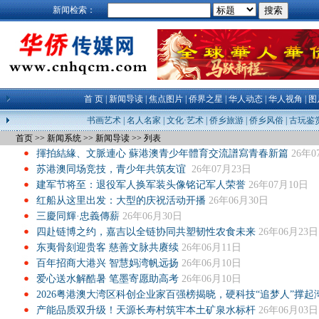
新闻检索：
首 页
|
新闻导读
|
焦点图片
|
侨界之星
|
华人动态
|
华人视角
|
图
书画艺术
|
名人名家
|
文化·艺术
|
侨乡旅游
|
侨乡风俗
|
古玩鉴
首页
>>
新闻系统
>>
新闻导读
>>
列表
揮拍結緣、文脈連心 蘇港澳青少年體育交流譜寫青春新篇
26年0
苏港澳同场竞技，青少年共筑友谊
26年07月23日
建军节将至：退役军人换军装头像铭记军人荣誉
26年07月10日
红船从这里出发：大型的庆祝活动开播
26年06月30日
三慶同輝·忠義傳薪
26年06月30日
四赴链博之约，嘉吉以全链协同共塑韧性农食未来
26年06月23日
东夷骨刻迎贵客 慈善文脉共赓续
26年06月11日
百年招商大港兴 智慧妈湾帆远扬
26年06月10日
爱心送水解酷暑 笔墨寄愿助高考
26年06月10日
2026粤港澳大湾区科创企业家百强榜揭晓，硬科技“追梦人”撑起
产能品质双升级！天源长寿村筑牢本土矿泉水标杆
26年06月03日