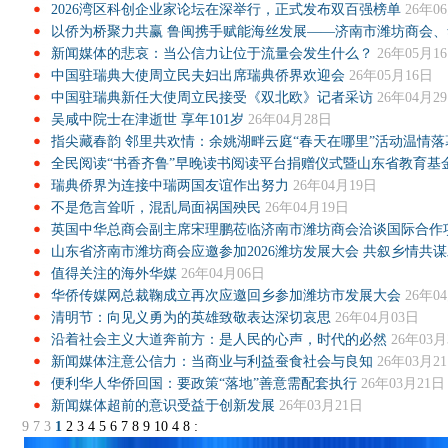
2026湾区科创企业家论坛在深举行，正式发布双百强榜单
26年0
以侨为桥聚力共赢 鲁闽携手赋能海丝发展——济南市潍坊商会、
新闻媒体的悲哀：当公信力让位于流量会发生什么？
26年05月1
中国驻瑞典大使周立民夫妇出席瑞典侨界欢迎会
26年05月16日
中国驻瑞典新任大使周立民接受《双北欧》记者采访
26年04月2
吴咸中院士在津逝世 享年101岁
26年04月28日
指尖藏春韵 邻里共欢情：余姚湖畔云庭“春天在哪里”活动温情落
全民阅读“书香齐鲁”早晚读书阅读平台捐赠仪式暨山东省教育基
瑞典侨界为连接中瑞两国友谊作出努力
26年04月19日
不是危言耸听，混乱局面祸国殃民
26年04月19日
英国中华总商会副主席宋理鹏莅临济南市潍坊商会洽谈国际合作
山东省济南市潍坊商会应邀参加2026潍坊发展大会 共叙乡情共
值得关注的海外华媒
26年04月06日
华侨传媒网总裁鞠成立再次应邀回乡参加潍坊市发展大会
26年0
清明节：向见义勇为的英雄致敬表达深切哀思
26年04月03日
沿着社会主义大道奔前方：是人民的心声，时代的必然
26年03月
新闻媒体注意公信力：当商业与利益蚕食社会与良知
26年03月2
便利华人华侨回国：要政策“落地”善意需配套执行
26年03月21日
新闻媒体超前的意识受益于创新发展
26年03月21日
9
7
3
1
2
3
4
5
6
7
8
9
10
4
8
: