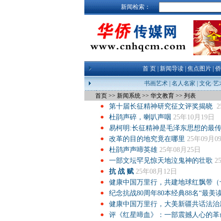
新闻检索：
首 页
|
新闻导读
|
焦点图片
|
侨
书画艺术
|
名人名家
|
文化·艺
首页
>>
新闻系统
>>
华文教育
>>
列表
第十届长征精神研究征文评奖揭晓
杜鹃声碎，喇叭声咽
25年10月19日
易柯明:长征精神是毛泽东思想的最
改革的目的地究竟在哪里
25年09月0
杜鹃声声啼英雄
25年08月25日
一部文坛罕见惊天地泣鬼神的壮歌
2
抗 战 赋
25年08月12日
健康中国万里行，共建地球红飘带（
纪念抗战80周年80本经典88名“最美
健康中国万里行，大美新疆共话法治
评《红星啼血》：一部震撼人心的革