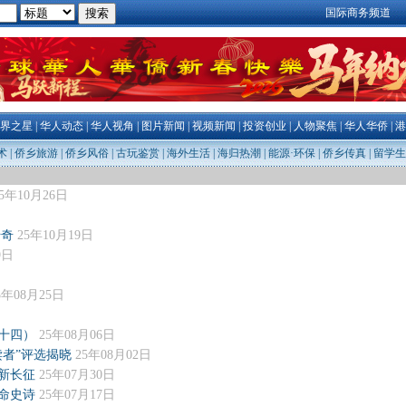
国际商务频道
界之星
|
华人动态
|
华人视角
|
图片新闻
|
视频新闻
|
投资创业
|
人物聚焦
|
华人华侨
|
港
术
|
侨乡旅游
|
侨乡风俗
|
古玩鉴赏
|
海外生活
|
海归热潮
|
能源·环保
|
侨乡传真
|
留学生
25年10月26日
传奇
25年10月19日
9日
5年08月25日
十四）
25年08月06日
读者”评选揭晓
25年08月02日
新长征
25年07月30日
命史诗
25年07月17日