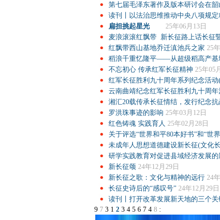
第七届毛泽东著作及版本研讨会在韶
读刊丨以法治思维推动中央八项规定
扁担挑起星光
25年06月13日
麦浪滚滚红飘带 新长征路上话长征
红飘带西山基地乔迁滇池兵之家
25
稻浪千重忆隆平——从超级稻高产基
不忘初心 传承红军长征精神
25年05
红军长征胜利九十周年系列纪念活动(
云南曲靖纪念红军长征胜利九十周年
湘汇20载传承长征情结，发行纪念抗战
罗洪珠事迹的影响
25年03月12日
红色铸魂 实践育人
25年02月28日
关于评选“世界和平80本好书”和“世
未成年人思想道德建设新长征(文化长征
研学实践教育对促进县域经济发展的
新长征颂
24年12月29日
新长征之歌：文化与精神的远行
24
长征史诗后的“感叹号”
24年12月29日
读刊丨打开改革发展新天地的三个关
9
7
3
1
2
3
4
5
6
7
4
8
: