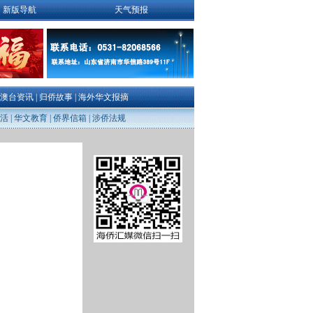
新版导航
天气预报
澳台资讯
|
归侨故事
|
海外华文报摘
活
|
华文教育
|
侨界信箱
|
涉侨法规