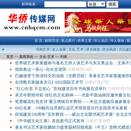
新闻检索：
首 页
|
新闻导读
|
焦点图片
|
侨界之星
|
华人动态
|
华人视角
|
图
书画艺术
|
名人名家
|
文化·艺术
|
侨乡旅游
|
侨乡风俗
|
古玩鉴
首页
>>
新闻系统
>>
文化·艺术
>>
列表
世界级艺术家黄建南与著名主持人谈艺术与东京奥运会：文体不
我和奥运一条心~自在堂老田
21年08月13日
巴赫接受于再清转交的油画《光辉历程》系著名艺术家黄建南所
全球数百家媒体关注‍LABA国际艺术节‍
21年07月27日
“红心向党 不忘初心 ”庆祝建党百年书画展在济举行
21年07月27
承百年辉煌华彩 传红色文化精神——光影平面油画应邀华夏古玩
笔墨皴染红色史诗 紫玉镌铭百年辉煌——长征主题砚应邀参展全
60位名家，100幅作品亮相弘远艺术馆首届当代全国美术名家展
庆祝建党100周年“百年辉煌——砚台文化暨书画艺术展” 在北京
《中华砚文化汇典》首批新书正式发布
21年07月20日
著名书法艺术家徐鹏助力援青题材院线电影《牛王》首映式赠送