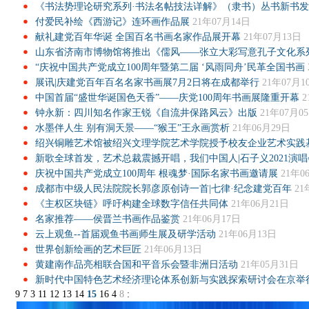
《书法势理论研究系列·书法名帖技法详解》（隶书）丛书新书发
付爱民补绘《西游记》连环画作品展
21年07月14日
献礼建党百年华诞 全国百名书画名家作品展开幕
21年07月13日
山东省济南市博物馆将推出《儒风——张立大彩写意孔子文化系
“庆祝中国共产党成立100周年暨第二届 ‘风雨同舟’民革全国书画
展讯|庆建党百年百名名家书画展7月2日将在成都举行
21年07月1
中国首届“盛世华诞国色天香”——庆党100周年书画展隆重开幕
2
钟永新：四川知名作家王锐《自流井保路风云》出版
21年07月0
水墨伴人生 别有洞天景——“猴王”王永画赏析
21年06月29日
绍兴铜雕艺术馆被绍兴文理学院艺术学院授予校友企业艺术实践
新歌全球首发，艺术总裁震撼开唱，我们中国人|石子义2021演唱
庆祝中国共产党成立100周年 根魂梦·国际名家书画邀请展
21年0
成都市中级人民法院院长郭彦原创诗一首|七律·纪念建党百年
21
《主权区块链》呼吁构建全球数字信任共同体
21年06月21日
名家推荐——侯晋兰书画作品鉴赏
21年06月17日
云上观鱼--首届观鱼书画师生展及研学活动
21年06月13日
世界创新绘画的艺术巨匠
21年06月13日
黄建南作品亮相联合国和平音乐会暨非洲日活动
21年05月31日
新时代中国特色艺术经济理论体系创新与实践探索研讨会在京举
9
7
3
11
12
13
14
15
16
4
8
: